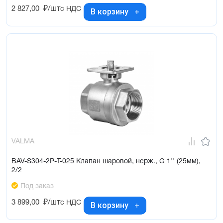
2 827,00
₽/шт
с НДС
В корзину
VALMA
BAV-S304-2P-T-025 Клапан шаровой, нерж., G 1'' (25мм),
2/2
Под заказ
3 899,00
₽/шт
с НДС
В корзину