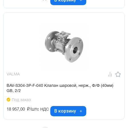
VALMA
BAV-S304-3P-F-040 Клапан шаровой, нерж., Ф/Ф (40мм)
GB, 2/2
Под заказ
18 957,00
₽/шт
с НДС
В корзину