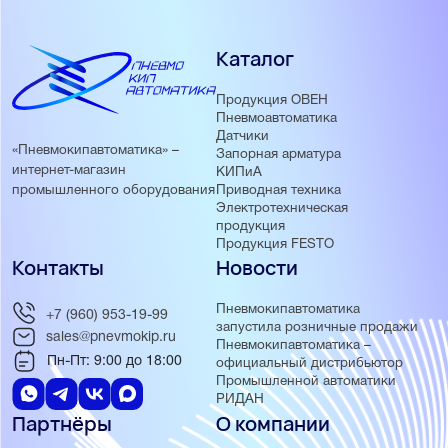
Каталог
Продукция ОВЕН
Пневмоавтоматика
Датчики
«Пневмокипавтоматика» –
Запорная арматура
интернет-магазин
КИПиА
Приводная техника
промышленного оборудования
Электротехническая
продукция
Продукция FESTO
Контакты
Новости
Пневмокипавтоматика
+7 (960) 953-19-99
запустила розничные продажи
sales@pnevmokip.ru
Пневмокипавтоматика –
Пн-Пт: 9:00 до 18:00
официальный дистрибьютор
Промышленной автоматики
РИДАН
Партнёры
О компании