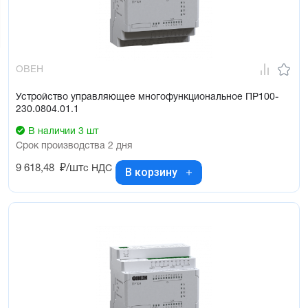
Эксплуатация
Два исполнения: 12 и 20 каналов ввода/вывода
Две модификации по питанию: =24В и ~230В
Возможность питания от бортовой сети =12В
ОВЕН
Работа в неотапливаемых помещениях: -40...+55ºС
Устройство управляющее многофункциональное ПР100-
USB-порт для программирования (не требует питания при
230.0804.01.1
программировании)
В наличии 3 шт
Срок производства 2 дня
9 618,48
₽/шт
с НДС
В корзину