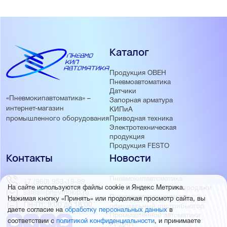
Каталог
Продукция ОВЕН
Пневмоавтоматика
Датчики
«Пневмокипавтоматика» –
Запорная арматура
интернет-магазин
КИПиА
Приводная техника
промышленного оборудования
Электротехническая
продукция
Продукция FESTO
Контакты
Новости
Пневмокипавтоматика
+7 (960) 953-19-99
запустила розничные продажи
На сайте используются файлы cookie и Яндекс Метрика.
sales@pnevmokip.ru
Пневмокипавтоматика –
Нажимая кнопку «Принять» или продолжая просмотр сайта, вы
Пн-Пт: 9:00 до 18:00
официальный дистрибьютор
даете согласие на
обработку персональных данных
в
Промышленной автоматики
соответствии с
политикой конфиденциальности
, и принимаете
РИДАН