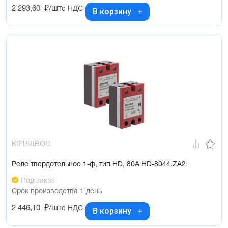
2 293,60
₽/шт
с НДС
В корзину
KIPPRIBOR
Реле твердотельное 1-ф, тип HD, 80А HD-8044.ZA2
Под заказ
Срок производства 1 день
2 446,10
₽/шт
с НДС
В корзину