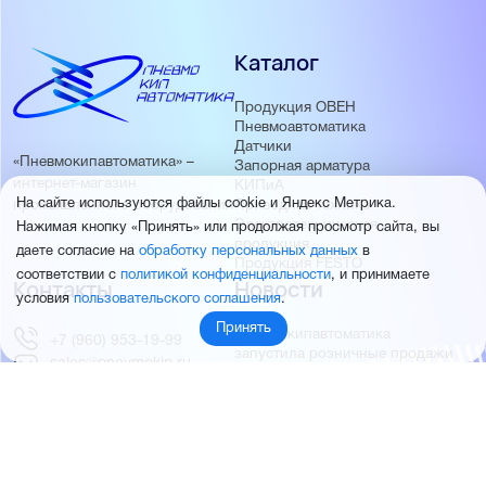
Каталог
Продукция ОВЕН
Пневмоавтоматика
Датчики
«Пневмокипавтоматика» –
Запорная арматура
интернет-магазин
КИПиА
На сайте используются файлы cookie и Яндекс Метрика.
Приводная техника
промышленного оборудования
Электротехническая
Нажимая кнопку «Принять» или продолжая просмотр сайта, вы
продукция
даете согласие на
обработку персональных данных
в
Продукция FESTO
соответствии с
политикой конфиденциальности
, и принимаете
Контакты
Новости
условия
пользовательского соглашения
.
Принять
Пневмокипавтоматика
+7 (960) 953-19-99
запустила розничные продажи
sales@pnevmokip.ru
Пневмокипавтоматика –
Пн-Пт: 9:00 до 18:00
официальный дистрибьютор
Промышленной автоматики
РИДАН
Партнёры
О компании