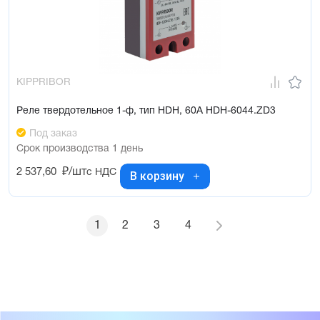
KIPPRIBOR
Реле твердотельное 1-ф, тип HDH, 60А HDH-6044.ZD3
Под заказ
Срок производства 1 день
2 537,60
₽/шт
с НДС
В корзину
1
2
3
4