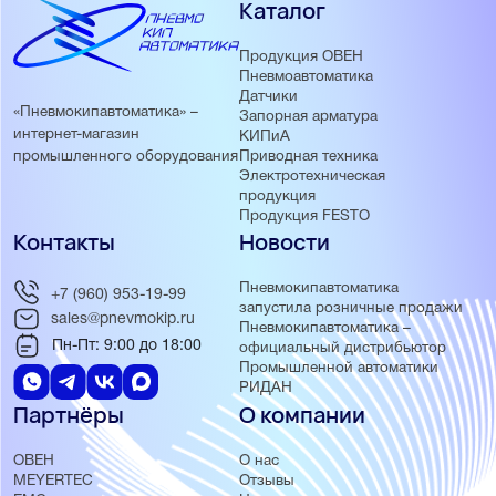
Каталог
Продукция ОВЕН
Пневмоавтоматика
Датчики
«Пневмокипавтоматика» –
Запорная арматура
интернет-магазин
КИПиА
Приводная техника
промышленного оборудования
Электротехническая
продукция
Продукция FESTO
Контакты
Новости
Пневмокипавтоматика
+7 (960) 953-19-99
запустила розничные продажи
sales@pnevmokip.ru
Пневмокипавтоматика –
Пн-Пт: 9:00 до 18:00
официальный дистрибьютор
Промышленной автоматики
РИДАН
Партнёры
О компании
ОВЕН
О нас
MEYERTEC
Отзывы