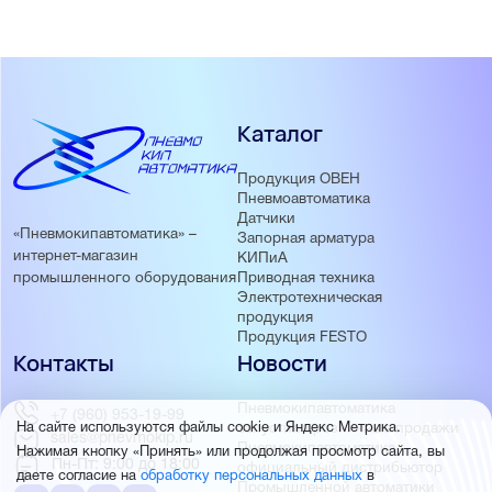
Каталог
Продукция ОВЕН
Пневмоавтоматика
Датчики
«Пневмокипавтоматика» –
Запорная арматура
интернет-магазин
КИПиА
Приводная техника
промышленного оборудования
Электротехническая
продукция
Продукция FESTO
Контакты
Новости
Пневмокипавтоматика
+7 (960) 953-19-99
запустила розничные продажи
На сайте используются файлы cookie и Яндекс Метрика.
sales@pnevmokip.ru
Пневмокипавтоматика –
Нажимая кнопку «Принять» или продолжая просмотр сайта, вы
Пн-Пт: 9:00 до 18:00
официальный дистрибьютор
даете согласие на
обработку персональных данных
в
Промышленной автоматики