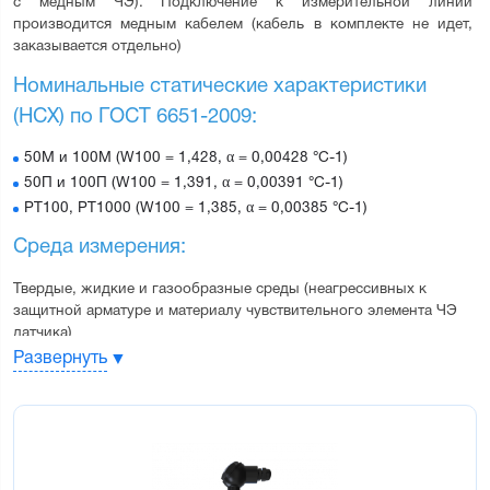
с медным ЧЭ). Подключение к измерительной линии 
производится медным кабелем (кабель в комплекте не идет, 
заказывается отдельно)
Номинальные статические характеристики 
(НСХ) по ГОСТ 6651-2009:
50М и 100М (W100 = 1,428, α = 0,00428 °С-1)
50П и 100П (W100 = 1,391, α = 0,00391 °С-1)
РТ100, РТ1000 (W100 = 1,385, α = 0,00385 °С-1)
Среда измерения:
Твердые, жидкие и газообразные среды (неагрессивных к 
защитной арматуре и материалу чувствительного элемента ЧЭ 
датчика)
Развернуть
Отличительные особенности:
Бюджетная цена датчиков
Имеют сертификат средств измерений и проходят первичную
поверку на заводе-изготовителе
Устойчивость к внешним механическим воздействиям по ГОСТ Р 