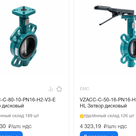
EMC
-C-80-10-PN16-H2-V3-E
VZACC-C-50-16-PN16-H
р дисковый
HL Затвор дисковый
нный склад 189 шт
Удалённый склад 126 шт
,30
4 323,19
₽/шт
₽/шт
с НДС
с НДС