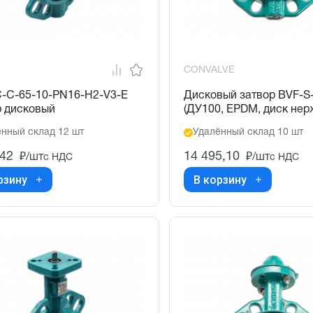
CONVALVE
-C-65-10-PN16-H2-V3-E
Дисковый затвор BVF-S
р дисковый
(ДУ100, EPDM, диск нерж
нный склад 12 шт
Удалённый склад 10 шт
,42
14 495,10
₽/шт
₽/шт
с НДС
с НДС
рзину
В корзину