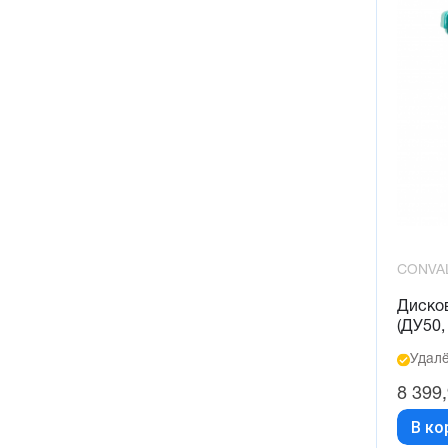
CONVA
Диско
(ДУ50,
Удалё
8 399
В ко