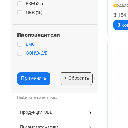
FKM (24)
Удалё
NBR (15)
3 184
В ко
Производители
EMC
CONVALVE
Применить
✕
Сбросить
Выберите категорию
Продукция ОВЕН
Пневмоавтоматика