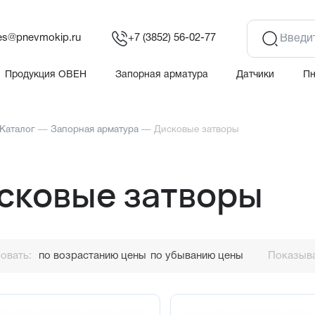
es@pnevmokip.ru
+7 (3852) 56-02-77
Продукция ОВЕН
Запорная арматура
Датчики
П
Каталог
—
Запорная арматура
—
Дисковые затворы
сковые затворы
овать:
по возрастанию цены
по убыванию цены
Показыва