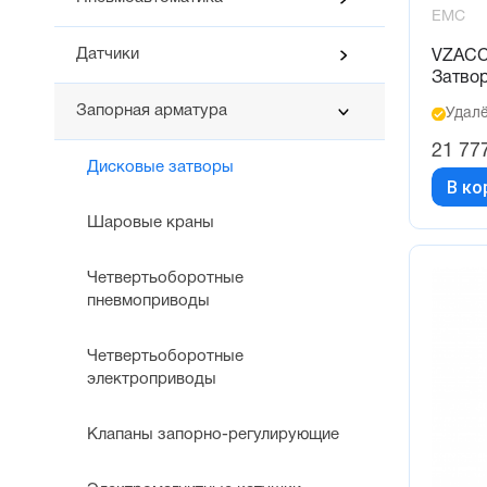
EMC
Датчики
VZACC
Затво
Запорная арматура
Удалё
21 77
Дисковые затворы
В ко
Шаровые краны
Четвертьоборотные
пневмоприводы
Четвертьоборотные
электроприводы
Клапаны запорно-регулирующие