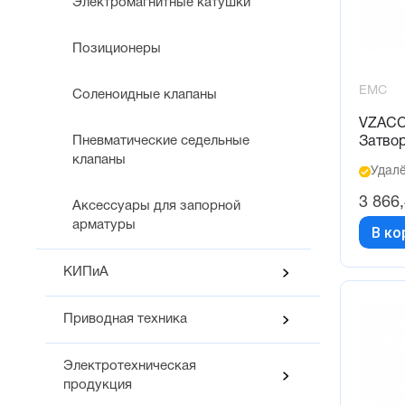
Электромагнитные катушки
Позиционеры
EMC
Соленоидные клапаны
VZACC
Пневматические седельные
Затво
клапаны
Удалё
3 866
Аксессуары для запорной
арматуры
В ко
КИПиА
Приводная техника
Электротехническая
продукция