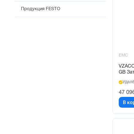
Продукция FESTO
EMC
VZACC
GB За
Удалё
47 09
В ко