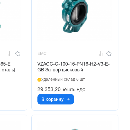
EMC
-65-E
VZACC-C-100-16-PN16-H2-V3-E-
 сталь)
GB Затвор дисковый
Удалённый склад 6 шт
29 353,20
₽/шт
с НДС
В корзину