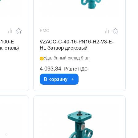
EMC
-100-E
VZACC-C-40-16-PN16-H2-V3-E-
. сталь)
HL Затвор дисковый
Удалённый склад 9 шт
4 093,34
₽/шт
с НДС
В корзину