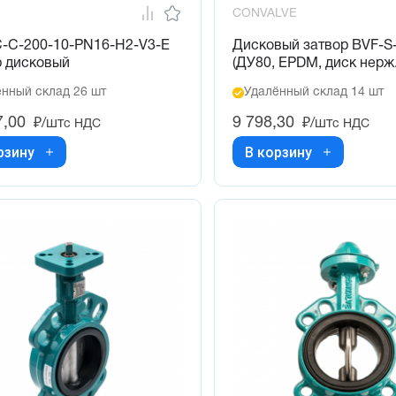
CONVALVE
-C-200-10-PN16-H2-V3-E
Дисковый затвор BVF-S
р дисковый
(ДУ80, EPDM, диск нерж.
нный склад 26 шт
Удалённый склад 14 шт
7,00
9 798,30
₽/шт
₽/шт
с НДС
с НДС
рзину
В корзину