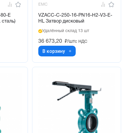
EMC
-80-E
VZACC-C-250-16-PN16-H2-V3-E-
 сталь)
HL Затвор дисковый
Удалённый склад 13 шт
36 673,20
₽/шт
с НДС
В корзину