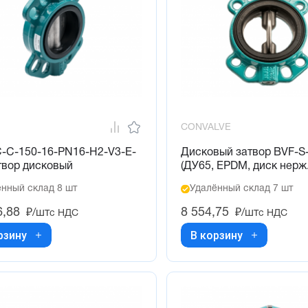
CONVALVE
-C-150-16-PN16-H2-V3-E-
Дисковый затвор BVF-S
твор дисковый
(ДУ65, EPDM, диск нерж.
нный склад 8 шт
Удалённый склад 7 шт
6,88
8 554,75
₽/шт
₽/шт
с НДС
с НДС
рзину
В корзину