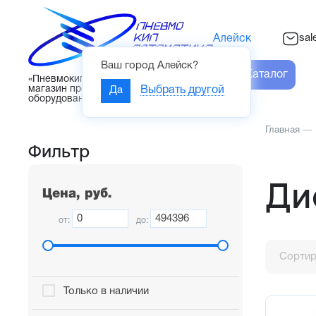
sal
Алейск
Ваш город
Алейск
?
Каталог
«Пневмокипавтоматика» – интернет-
магазин промышленного
Да
Выбрать другой
оборудования
Главная
—
Фильтр
Ди
Цена, руб.
от:
до:
Сортир
Только в наличии