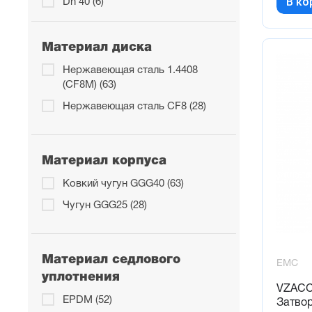
В ко
Dn 40 (6)
Dn 400 (3)
Dn 50 (8)
Материал диска
Dn 500 (3)
Нержавеющая сталь 1.4408
(CF8M) (63)
Dn 600 (3)
Нержавеющая сталь CF8 (28)
Dn 65 (8)
Dn 80 (9)
Материал корпуса
Ковкий чугун GGG40 (63)
Чугун GGG25 (28)
Материал седлового
EMC
уплотнения
VZACC
EPDM (52)
Затво