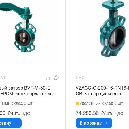
LVE
EMC
вый затвор BVF-M-50-E
VZACC-C-200-16-PN16-
 EPDM, диск нерж. сталь)
GB Затвор дисковый
нный склад 6 шт
Удалённый склад 5 шт
,90
74 283,36
₽/шт
₽/шт
с НДС
с НДС
рзину
В корзину